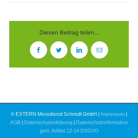
Diesen Beitrag teilen...
Facebook
Twitter
LinkedIn
E-
Mail
© EXTERN Messdienst Schmidt GmbH |
Impressum
|
AGB
|
Datenschutzerklärung
|
Datenschutzinformation
gem. Artikel 12-14 DSGVO