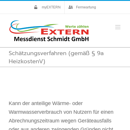
Skip
myEXTERN
Fernwartung
to
content
Schätzungsverfahren (gemäß § 9a
HeizkostenV)
Kann der anteilige Wärme- oder
Warmwasserverbrauch von Nutzern für einen
Abrechnungszeitraum wegen Geräteausfalls
oder aus anderen zwingenden Gründen nicht