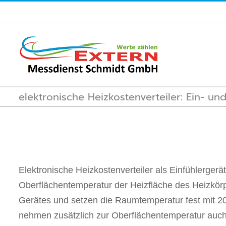
Skip
to
content
elektronische Heizkostenverteiler: Ein- un
Elektronische Heizkostenverteiler als Einfühlerger
Heizkörper abgewandten Seite im Innern der el
Oberflächentemperatur der Heizfläche des Heizkö
Heizkostenverteiler. Denkbar und in Ausnahmef
Gerätes und setzen die Raumtemperatur fest mit 20
Montage des Raumluftsensors in geeigneter Entfe
nehmen zusätzlich zur Oberflächentemperatur auch