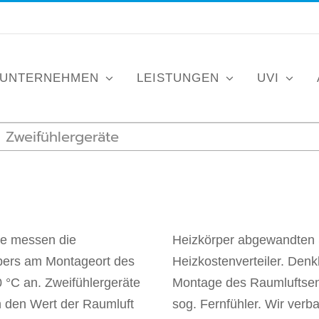
UNTERNEHMEN
LEISTUNGEN
UVI
d Zweifühlergeräte
äte messen die
ektronischen
rpers am Montageort des
ällen zwingend ist die
 °C an. Zweifühlergeräte
rnung vom Heizkörper als
 den Wert der Raumluft
sog. Fernfühler. Wir ver